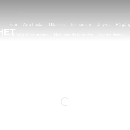
Hem
Våra hästar
Hästlekis
Bli medlem
Uthyres
På gån
TorsGård Naturbana
Humlamads Metoden
Kvartsridning
ll
TG
et!