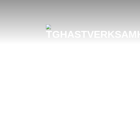
Skip
to
content
Välkommen ti
föreningen 
Hästverksamh